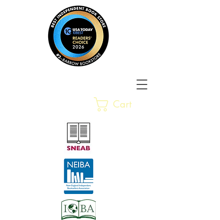
Barrow Bookstore
Rare &
Cart
Gently-Read Books