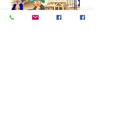
79 Main Street
Concord, MA 01742
Tel:
978-369-6084
barrowbookstore@gmail.com
Mon. - Sat. 9:30 - 5
Sunday 12 - 4
Shipping & Returns
Follow us on Facebook,
Instagram, and YouTube